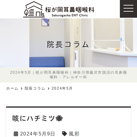
t
o
g
g
l
e
n
a
院長コラム
v
i
g
a
t
i
o
2024年5月｜桜が岡耳鼻咽喉科｜神奈川県藤沢市鵠沼の耳鼻咽
n
喉科・アレルギー科
ホーム
院長コラム
2024年5月
咳にハチミツ🐝
2024年5月9日
風邪