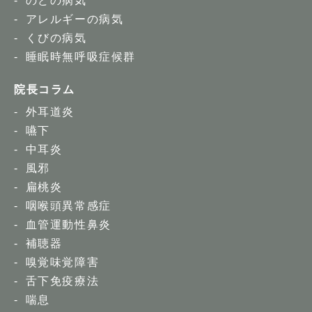
のどの病気
アレルギーの病気
くびの病気
睡眠時無呼吸症候群
院長コラム
外耳道炎
嚥下
中耳炎
風邪
扁桃炎
咽喉頭異常感症
血管運動性鼻炎
補聴器
嗅覚味覚障害
舌下免疫療法
喘息