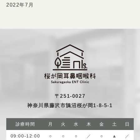
2022年7月
〒251-0027
神奈川県藤沢市鵠沼桜が岡1-8-5-1
診療時間
月
火
水
木
金
土
日
09:00-12:00
○
○
○
／
○
▲
／