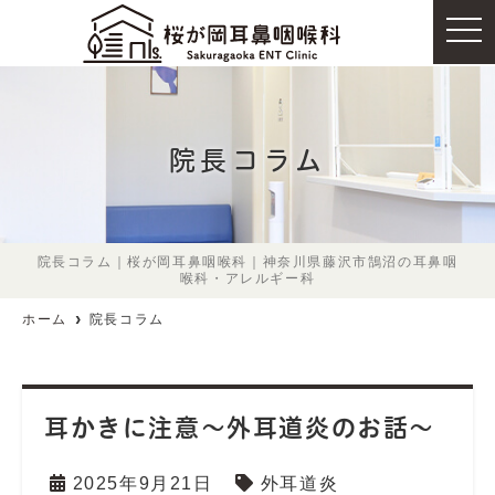
t
o
g
g
l
e
n
a
院長コラム
v
i
g
a
t
i
o
院長コラム｜桜が岡耳鼻咽喉科｜神奈川県藤沢市鵠沼の耳鼻咽
n
喉科・アレルギー科
ホーム
院長コラム
耳かきに注意〜外耳道炎のお話〜
2025年9月21日
外耳道炎