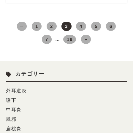
«
1
2
3
4
5
6
7
…
18
»
カテゴリー
外耳道炎
嚥下
中耳炎
風邪
扁桃炎