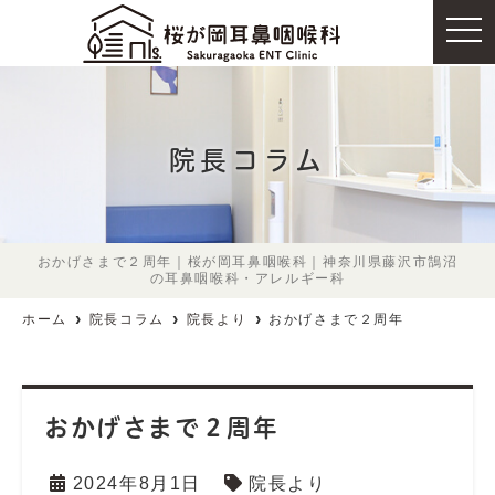
t
o
g
g
l
e
n
a
院長コラム
v
i
g
a
t
i
o
おかげさまで２周年｜桜が岡耳鼻咽喉科｜神奈川県藤沢市鵠沼
n
の耳鼻咽喉科・アレルギー科
ホーム
院長コラム
院長より
おかげさまで２周年
おかげさまで２周年
2024年8月1日
院長より