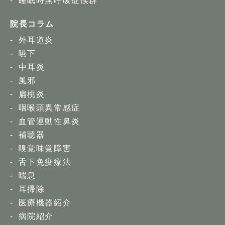
睡眠時無呼吸症候群
院長コラム
外耳道炎
嚥下
中耳炎
風邪
扁桃炎
咽喉頭異常感症
血管運動性鼻炎
補聴器
嗅覚味覚障害
舌下免疫療法
喘息
耳掃除
医療機器紹介
病院紹介