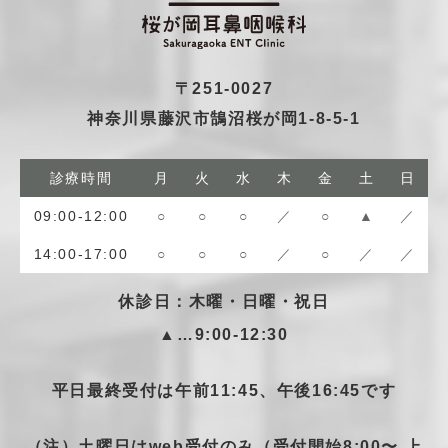
〒251-0027
神奈川県藤沢市鵠沼桜が岡1-8-5-1
診療時間
月
火
水
木
金
土
日
09:00-12:00
○
○
○
／
○
▲
／
14:00-17:00
○
○
○
／
○
／
／
休診日：木曜・日曜・祝日
▲…9:00-12:30
平日最終受付は午前11:45、午後16:45です
（注）土曜日はweb受付のみ（受付開始8:00〜 上